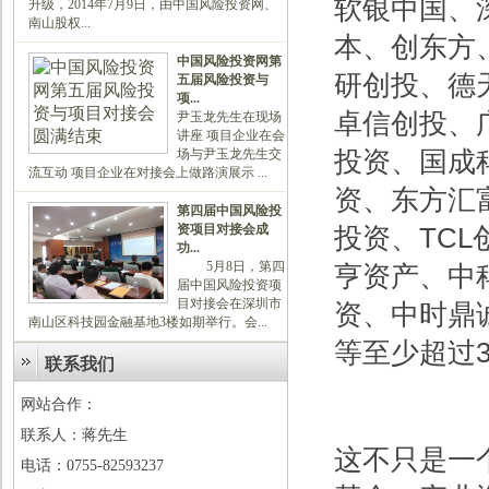
软银中国、
升级，2014年7月9日，由中国风险投资网、
南山股权...
本、创东方
中国风险投资网第
研创投、德
五届风险投资与
项...
卓信创投、
尹玉龙先生在现场
讲座 项目企业在会
投资、国成
场与尹玉龙先生交
流互动 项目企业在对接会上做路演展示 ...
资、东方汇
第四届中国风险投
资项目对接会成
投资、TC
功...
5月8日，第四
亨资产、中
届中国风险投资项
目对接会在深圳市
资、中时鼎
南山区科技园金融基地3楼如期举行。会...
等至少超过
联系我们
网站合作：
联系人：蒋先生
这不只是一
电话：0755-82593237