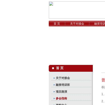
首 页
关于对接会
融资培
首 页
关于对接会
融资培训班
权
项目路演
1
参会指南
2